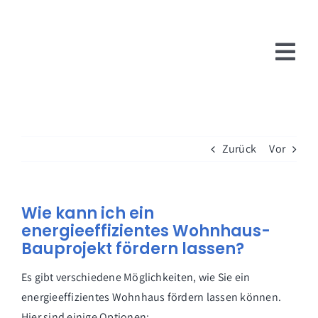
Zum
Inhalt
springen
Tog
Nav
Zurück
Vor
Wie kann ich ein
energieeffizientes Wohnhaus-
Bauprojekt fördern lassen?
Es gibt verschiedene Möglichkeiten, wie Sie ein
energieeffizientes Wohnhaus fördern lassen können.
Hier sind einige Optionen: